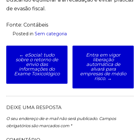
de evasão fiscal.
Fonte: Contábeis
Posted in
Sem categoria
Post
←
eSocial: tudo
Entra em vigor
sobre o retorno de
liberação
navigation
envio das
automática de
informações do
alvará para
Exame Toxicológico
empresas de médio
risco.
→
DEIXE UMA RESPOSTA
O seu endereço de e-mail não será publicado.
Campos
obrigatórios são marcados com
*
COMENTÁRIO