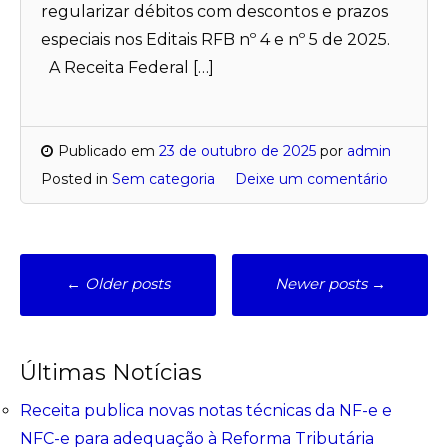
regularizar débitos com descontos e prazos
especiais nos Editais RFB nº 4 e nº 5 de 2025.
A Receita Federal […]
Publicado em
23 de outubro de 2025
por
admin
Posted in
Sem categoria
Deixe um comentário
Posts
←
Older posts
Newer posts
→
navigation
Últimas Notícias
Receita publica novas notas técnicas da NF-e e
NFC-e para adequação à Reforma Tributária