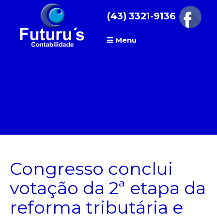
Skip
(43) 3321-9136
to
content
Menu
Author:
admin
Congresso conclui
votação da 2ª etapa da
reforma tributária e